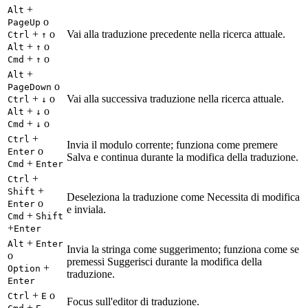
+
Alt
o
PageUp
+
o
Vai alla traduzione precedente nella ricerca attuale.
Ctrl
↑
+
o
Alt
↑
+
o
Cmd
↑
+
Alt
o
PageDown
+
o
Vai alla successiva traduzione nella ricerca attuale.
Ctrl
↓
+
o
Alt
↓
+
o
Cmd
↓
+
Ctrl
Invia il modulo corrente; funziona come premere
o
Enter
Salva e continua durante la modifica della traduzione.
+
Cmd
Enter
+
Ctrl
+
Shift
Deseleziona la traduzione come Necessita di modifica
o
Enter
e inviala.
+
Cmd
Shift
+
Enter
+
Alt
Enter
Invia la stringa come suggerimento; funziona come se
o
premessi Suggerisci durante la modifica della
+
Option
traduzione.
Enter
+
o
Ctrl
E
Focus sull'editor di traduzione.
+