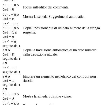
Cmd
E
+
o
Ctrl
U
Focus sull'editor dei commenti.
+
Cmd
U
+
o
Ctrl
M
Mostra la scheda Suggerimenti automatici.
+
Cmd
M
+
a
Ctrl
1
+
o
Copia i posizionabili di un dato numero dalla stringa
Ctrl
9
+
a
sorgente.
Cmd
1
+
Cmd
9
+
Ctrl
M
seguito da
1
a
o
Copia la traduzione automatica di un dato numero
9
+
nella traduzione attuale.
Cmd
M
seguito da
1
a
9
+
Ctrl
I
seguito da
1
a
o
Ignorare un elemento nell'elenco dei controlli non
9
+
riusciti.
Cmd
I
seguito da
1
a
9
+
o
Ctrl
J
Mostra la scheda Stringhe vicine.
+
Cmd
J
+
o
Ctrl
S