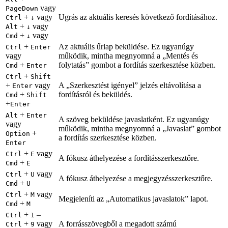
vagy
PageDown
+
vagy
Ugrás az aktuális keresés következő fordításához.
Ctrl
↓
+
vagy
Alt
↓
+
vagy
Cmd
↓
+
Az aktuális űrlap beküldése. Ez ugyanúgy
Ctrl
Enter
vagy
működik, mintha megnyomná a „Mentés és
+
folytatás” gombot a fordítás szerkesztése közben.
Cmd
Enter
+
Ctrl
Shift
+
vagy
A „Szerkesztést igényel” jelzés eltávolítása a
Enter
+
fordításról és beküldés.
Cmd
Shift
+
Enter
+
Alt
Enter
A szöveg beküldése javaslatként. Ez ugyanúgy
vagy
működik, mintha megnyomná a „Javaslat” gombot
+
Option
a fordítás szerkesztése közben.
Enter
+
vagy
Ctrl
E
A fókusz áthelyezése a fordításszerkesztőre.
+
Cmd
E
+
vagy
Ctrl
U
A fókusz áthelyezése a megjegyzésszerkesztőre.
+
Cmd
U
+
vagy
Ctrl
M
Megjeleníti az „Automatikus javaslatok” lapot.
+
Cmd
M
+
–
Ctrl
1
+
vagy
A forrásszövegből a megadott számú
Ctrl
9