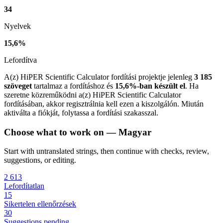
34
Nyelvek
15,6%
Lefordítva
A(z) HiPER Scientific Calculator fordítási projektje jelenleg
3 185
szöveget
tartalmaz a fordításhoz és
15,6%-ban készült el
. Ha
szeretne közreműködni a(z) HiPER Scientific Calculator
fordításában, akkor regisztrálnia kell ezen a kiszolgálón. Miután
aktiválta a fiókját, folytassa a fordítási szakasszal.
Choose what to work on — Magyar
Start with untranslated strings, then continue with checks, review,
suggestions, or editing.
2 613
Lefordítatlan
15
Sikertelen ellenőrzések
30
Suggestions pending