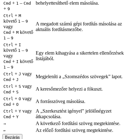
+
–
behelyettesíthető elem másolása.
Cmd
1
Cmd
+
9
+
Ctrl
M
követő
–
1
9
A megadott számú gépi fordítás másolása az
vagy
aktuális fordításmezőbe.
+
követő
Cmd
M
–
1
9
+
Ctrl
I
követő
–
1
9
Egy elem kihagyása a sikertelen ellenőrzések
vagy
listájából.
+
követő
Cmd
I
–
1
9
+
vagy
Ctrl
J
Megjeleníti a „Szomszédos szövegek” lapot.
+
Cmd
J
+
vagy
Ctrl
S
A keresőmezőre helyezi a fókuszt.
+
Cmd
S
+
vagy
Ctrl
O
A forrásszöveg másolása.
+
Cmd
O
+
vagy
A „Szerkesztést igényel” jelölőnégyzet
Ctrl
Y
+
átkapcsolása.
Cmd
Y
A következő fordítási szöveg megtekintése.
→
Az előző fordítási szöveg megtekintése.
←
Bezárás