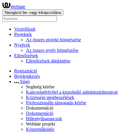
Weblate
Navigáció be- vagy kikapcsolása
Vezérlőpult
Projektek
Az összes projekt böngészése
Nyelvek
Az összes nyelv böngészése
Ellenőrzések
Ellenőrzések áttekintése
Regisztráció
Bejelentkezés
Súgó
Segítség kérése
Kapcsolatfelvétel a kiszolgáló adminisztrátoraival
Közösségi megbeszélések
Professzionális támogatás kérése
Dokumentáció
Dokumentáció
Billentyűparancsok
Weblate projekt
Közreműködés