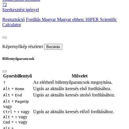
72
Szerkesztést igényel
Regisztráció
Fordítás
Magyar
Magyar ebben: HiPER Scientific
Calculator
Képernyőkép részletei
Bezárás
Billentyűparancsok
Gyorsbillentyű
Művelet
Az elérhető billentyűparancsok megnyitása.
?
+
Ugrás az aktuális keresés első fordításához.
Alt
Home
+
Ugrás az aktuális keresés utolsó fordításához.
Alt
End
+
Alt
PageUp
vagy
+
vagy
Ugrás az aktuális keresés előző fordításához.
Ctrl
↑
+
vagy
Alt
↑
+
vagy
Cmd
↑
+
Alt