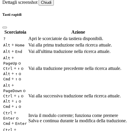
Dettagli screenshot
Chiudi
Tasti rapidi
Scorciatoia
Azione
Apri le scorciatoie da tastiera disponibili.
?
+
Vai alla prima traduzione nella ricerca attuale.
Alt
Home
+
Vai all'ultima traduzione nella ricerca attuale.
Alt
End
+
Alt
o
PageUp
+
o
Vai alla traduzione precedente nella ricerca attuale.
Ctrl
↑
+
o
Alt
↑
+
o
Cmd
↑
+
Alt
o
PageDown
+
o
Vai alla successiva traduzione nella ricerca attuale.
Ctrl
↓
+
o
Alt
↓
+
o
Cmd
↓
+
Ctrl
Invia il modulo corrente; funziona come premere
o
Enter
Salva e continua durante la modifica della traduzione.
+
Cmd
Enter
+
Ctrl