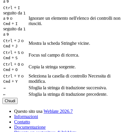
a
9
+
Ctrl
I
seguito da
1
a
o
Ignorare un elemento nell'elenco dei controlli non
9
+
riusciti.
Cmd
I
seguito da
1
a
9
+
o
Ctrl
J
Mostra la scheda Stringhe vicine.
+
Cmd
J
+
o
Ctrl
S
Focus sul campo di ricerca.
+
Cmd
S
+
o
Ctrl
O
Copia la stringa sorgente.
+
Cmd
O
+
o
Seleziona la casella di controllo Necessita di
Ctrl
Y
+
modifica.
Cmd
Y
Sfoglia la stringa di traduzione successiva.
→
Sfoglia la stringa di traduzione precedente.
←
Chiudi
Questo sito usa
Weblate 2026.7
Informazioni
Contatto
Documentazione